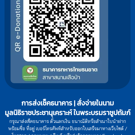
การส่งเช็คธนาคาร | สั่งจ่ายในนาม
มูลนิธิราชประชานุเคราะห์ ในพระบรมราชูปถัมภ์
กรุณาส่งเช็คธนาคาร ตั๋วแลกเงิน ธนาณัติหรือสำเนาใบนำฝาก
พร้อมชื่อ ที่อยู่ เบอร์โทรศัพท์สำหรับออกใบเสร็จมาทางเว็บไซต์ /