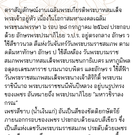
ตราสัญลักษณ์งานเฉลิมพระเกียรติพระบาทสมเด็จ
พระเจ้าอยู่หัว เนื่องในโอกาสมหามงคลเฉลิม
พระชนมพรรษา ๖ รอบ ๒๘ กรกฎาคม ๒๕๖๗ ประกอบ
ด้วย อักษรพระปรมาภิไธย ว.ป.ร. อยู่ตรงกลาง อักษร ว
ใช้สีขาวนวล สีแห่งวันจันทร์วันพระบรมราชสมภพ ตาม
คติมหาทักษา อักษร ป ใช้สีเหลือง วันพระบรมราช
สมภพพระบาทสมเด็จพระบรมชนกาธิเบศร มหาภูมิพล
อดุลยเดชมหาราช บรมนาถบพิตร และอักษร ร ใช้สีฟ้า
วันพระราชสมภพสมเด็จพระนางเจ้าสิริกิติ์ พระบรม
ราชินีนาถ พระบรมราชชนนีพันปีหลวง อยู่บนรูปทรง
ของเพชร อันหมายถึง พระปรมาภิไธย
“มหาวชิราลง
กรณ”
เพชรสีขาบ (น้ำเงินแก่) อันเป็นสีของขัตติยกษัตริย์
ภายนอกกรอบของเพชร ประกอบด้วยแถบสีเขียว ซึ่ง
เป็นสีแห่งเดชวันพระบรมราชสมภพ ประดับด้วยเพชร