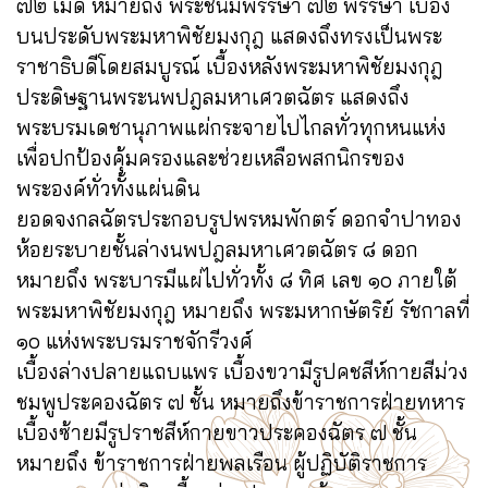
๗๒ เม็ด หมายถึง พระชนมพรรษา ๗๒ พรรษา เบื้อง
บนประดับพระมหาพิชัยมงกุฎ แสดงถึงทรงเป็นพระ
ราชาธิบดีโดยสมบูรณ์ เบื้องหลังพระมหาพิชัยมงกุฎ
ประดิษฐานพระนพปฎลมหาเศวตฉัตร แสดงถึง
พระบรมเดชานุภาพแผ่กระจายไปไกลทั่วทุกหนแห่ง
เพื่อปกป้องคุ้มครองและช่วยเหลือพสกนิกรของ
พระองค์ทั่วทั้งแผ่นดิน
ยอดจงกลฉัตรประกอบรูปพรหมพักตร์ ดอกจำปาทอง
ห้อยระบายชั้นล่างนพปฎลมหาเศวตฉัตร ๘ ดอก
หมายถึง พระบารมีแผ่ไปทั่วทั้ง ๘ ทิศ เลข ๑๐ ภายใต้
พระมหาพิชัยมงกุฎ หมายถึง พระมหากษัตริย์ รัชกาลที่
๑๐ แห่งพระบรมราชจักรีวงศ์
เบื้องล่างปลายแถบแพร เบื้องขวามีรูปคชสีห์กายสีม่วง
ชมพูประคองฉัตร ๗ ชั้น หมายถึงข้าราชการฝ่ายทหาร
เบื้องซ้ายมีรูปราชสีห์กายขาวประคองฉัตร ๗ ชั้น
หมายถึง ข้าราชการฝ่ายพลเรือน ผู้ปฏิบัติราชการ