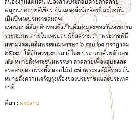
สนองงานแผ่นดิน เบื้องล่างประกอบด้วยลวดลาย
พญานาคกายสีเขียว อันแสดงถึงนักษัตรปีมะโรงอัน
เป็นปีพระบรมราชสมถพ
แพรแถบสีส้มขลิบทองซึ่งเป็นสีแห่งมูละของวันพระบรม
ราชสมภพ ภายในแพรแถบมีข้อความว่า “พระราชพิธี
มหามงคลเฉลิมพระชนมพรรษา ๖ รอบ ๒๘ กรกฎาคม
๒๕๖๗” ใต้อักษรพระปรมาภิไธย ประกอบด้วยตัวเลข
๗๒ หมายถึงพระชนมพรรษา ลวดลายเฟื่องอุบะและ
ลวดลายดอกรวงผึ้ง ดอกไม้ประจำพระองค์มีสีทอง อัน
หมายถึงความเจริญรุ่งเรืองของประชาชนและประเทศ
ชาติ
ที่มา :
พระลาน