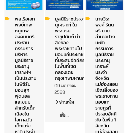
พลเรือเอก
มูลนิธิราชประชา
นายวีระ
พงษ์เทพ
นุเคราะห์ ใน
พงศ์ รัตน
หนูเทพ
พระบรม
ศรี นาย
องคมนตรี
ราชูปถัมภ์ นำ
อำเภอปาง
ประธาน
สิ่งของ
มะผ้า
กรรมการ
พระราชทานไป
กรรมการ
บริหาร
มอบแก่ประชาชน
มูลนิธิราช
มูลนิธิราช
ที่ประสบอัคคีภัย
ประชานุ
ประชานุ
ในพื้นที่เขต
เคราะห์
เคราะห์ฯ
คลองเตย
ประจำ
เป็นประธาน
กรุงเทพมหานคร
จังหวัด
ในพิธีรับ
แม่ฮ่องสอน
09 มกราคม
มอบลูก
เชิญสิ่งของ
2568
ฟุตบอล
พระราชทาน
และขนม
มอบแก่
อ่านเพิ่ม
สำหรับเด็ก
ราษฎรที่
เนื่องใน
ประสบอัคคี
เติม...
โอกาสวัน
ภัย ในพื้นที่
เด็กแห่ง
จังหวัด
ชาติ ประจำ
แม่ฮ่องสอน