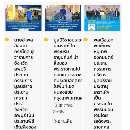
นายอำพล
มูลนิธิราชประชา
พลเรือเอก
อังคภา
นุเคราะห์ ใน
พงษ์เทพ
กรณ์กุล ผู้
พระบรม
หนูเทพ
ว่าราชการ
ราชูปถัมภ์ นำ
องคมนตรี
จังหวัด
สิ่งของ
ประธาน
ลพบุรี
พระราชทานไป
กรรมการ
ประธาน
มอบแก่ประชาชน
บริหาร
กรรมการ
ที่ประสบอัคคีภัย
มูลนิธิราช
มูลนิธิราช
ในพื้นที่เขต
ประชานุ
ประชานุ
หนองแขม
เคราะห์ฯ
เคราะห์
กรุงเทพมหานคร
เป็น
ประจำ
ประธานใน
13 มกราคม
จังหวัด
พิธีรับมอบ
2568
ลพบุรี เป็น
เงินโดย
ประธานพิธี
เสด็จพระ
อ่านเพิ่ม
เชิญสิ่งของ
ราชกุศล