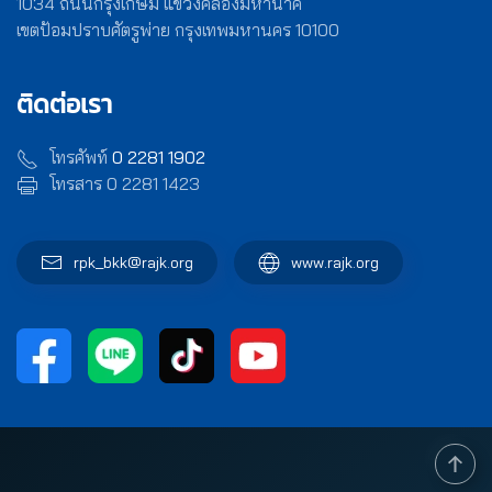
1034 ถนนกรุงเกษม แขวงคลองมหานาค
เขตป้อมปราบศัตรูพ่าย กรุงเทพมหานคร 10100
ติดต่อเรา
โทรศัพท์
0 2281 1902
โทรสาร 0 2281 1423
rpk_bkk@rajk.org
www.rajk.org