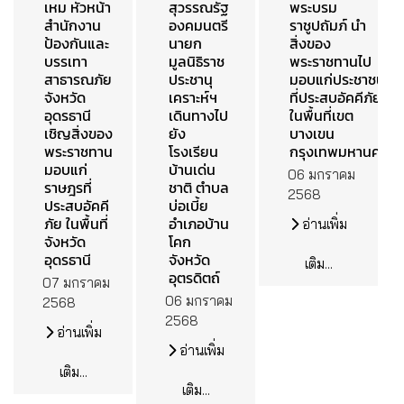
เหม หัวหน้า
สุวรรณรัฐ
พระบรม
สำนักงาน
องคมนตรี
ราชูปถัมภ์ นำ
ป้องกันและ
นายก
สิ่งของ
บรรเทา
มูลนิธิราช
พระราชทานไป
สาธารณภัย
ประชานุ
มอบแก่ประชาชน
จังหวัด
เคราะห์ฯ
ที่ประสบอัคคีภัย
อุดรธานี
เดินทางไป
ในพื้นที่เขต
เชิญสิ่งของ
ยัง
บางเขน
พระราชทาน
โรงเรียน
กรุงเทพมหานคร
มอบแก่
บ้านเด่น
06 มกราคม
ราษฎรที่
ชาติ ตำบล
2568
ประสบอัคคี
บ่อเบี้ย
ภัย ในพื้นที่
อำเภอบ้าน
อ่านเพิ่ม
จังหวัด
โคก
อุดรธานี
จังหวัด
เติม...
อุตรดิตถ์
07 มกราคม
06 มกราคม
2568
2568
อ่านเพิ่ม
อ่านเพิ่ม
เติม...
เติม...