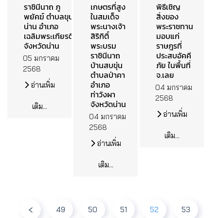
ราชินีนาถ ภู
เกษตรที่สูง
พิธีเชิญ
พยัคฆ์ ตำบลขุน
ในสมเด็จ
สิ่งของ
น่าน อำเภอ
พระนางเจ้า
พระราชทาน
เฉลิมพระเกียรติ
สิริกิติ์
มอบแก่
จังหวัดน่าน
พระบรม
ราษฎรที่
ราชินีนาถ
ประสบอัคคี
05 มกราคม
บ้านสบขุ่น
ภัย ในพื้นที่
2568
ตำบลป่าคา
จ.เลย
อำเภอ
อ่านเพิ่ม
04 มกราคม
ท่าวังผา
2568
จังหวัดน่าน
เติม...
อ่านเพิ่ม
04 มกราคม
2568
เติม...
อ่านเพิ่ม
เติม...
49
50
51
52
53