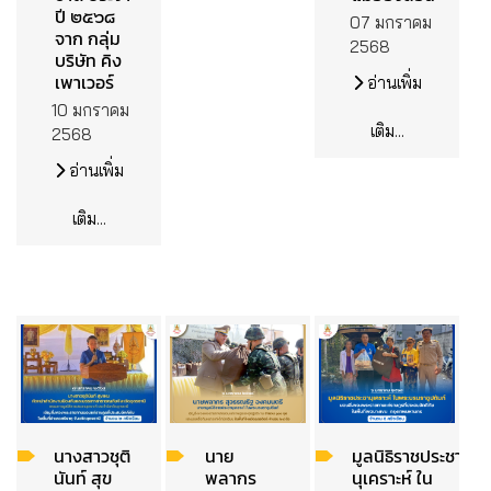
ปี ๒๕๖๘
07 มกราคม
จาก กลุ่ม
2568
บริษัท คิง
เพาเวอร์
อ่านเพิ่ม
10 มกราคม
เติม...
2568
อ่านเพิ่ม
เติม...
นางสาวชุติ
นาย
มูลนิธิราชประชา
นันท์ สุข
พลากร
นุเคราะห์ ใน