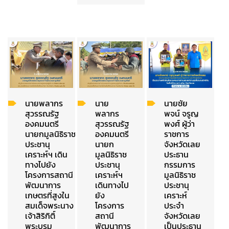
นายพลากร
นาย
นายชัย
สุวรรณรัฐ
พลากร
พจน์ จรูญ
องคมนตรี
สุวรรณรัฐ
พงศ์ ผู้ว่า
นายกมูลนิธิราช
องคมนตรี
ราชการ
ประชานุ
นายก
จังหวัดเลย
เคราะห์ฯ เดิน
มูลนิธิราช
ประธาน
ทางไปยัง
ประชานุ
กรรมการ
โครงการสถานี
เคราะห์ฯ
มูลนิธิราช
พัฒนาการ
เดินทางไป
ประชานุ
เกษตรที่สูงใน
ยัง
เคราะห์
สมเด็จพระนาง
โครงการ
ประจำ
เจ้าสิริกิติ์
สถานี
จังหวัดเลย
พระบรม
พัฒนาการ
เป็นประธาน