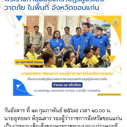
วาตภัย ในพื้นที่ จังหวัดขอนแก่น
วันอังคาร ที่ ๑๓ กุมภาพันธ์ ๒๕๖๗ เวลา ๑๐.๐๐ น.
นายยุทธพร พิรุณสาร รองผู้ว่าราชการจังหวัดขอนแก่น
เป็นประธานเชิญสิ่งของพระราชทานมอบแก่ราษฎรผู้