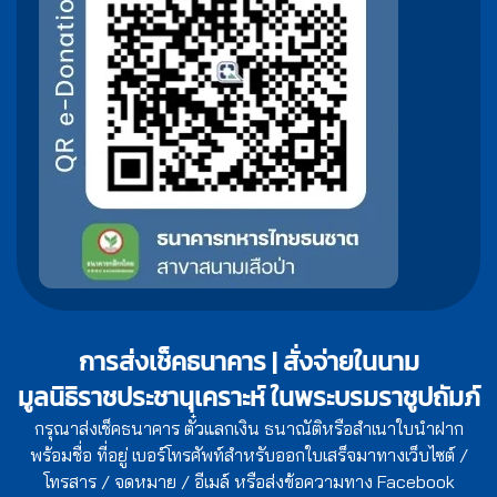
การส่งเช็คธนาคาร | สั่งจ่ายในนาม
มูลนิธิราชประชานุเคราะห์ ในพระบรมราชูปถัมภ์
กรุณาส่งเช็คธนาคาร ตั๋วแลกเงิน ธนาณัติหรือสำเนาใบนำฝาก
พร้อมชื่อ ที่อยู่ เบอร์โทรศัพท์สำหรับออกใบเสร็จมาทางเว็บไซต์ /
โทรสาร / จดหมาย / อีเมล์ หรือส่งข้อความทาง Facebook