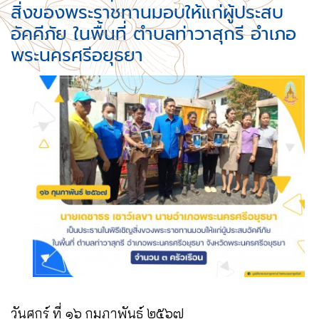
สิ่งของพระราชทานมอบให้แก่ผู้ประสบ
อัคคีภัย ในพื้นที่ ตำบลท่าวาสุกรี อำเภอ
พระนครศรีอยุธยา
วันศุกร์ ที่ ๑๖ กุมภาพันธ์ ๒๕๖๗